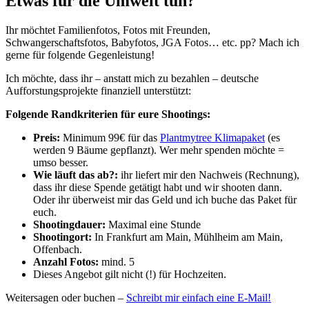
Etwas für die Umwelt tun?
Ihr möchtet Familienfotos, Fotos mit Freunden,
Schwangerschaftsfotos, Babyfotos, JGA Fotos… etc. pp? Mach ich
gerne für folgende Gegenleistung!
Ich möchte, dass ihr – anstatt mich zu bezahlen – deutsche
Aufforstungsprojekte finanziell unterstützt:
Folgende Randkriterien für eure Shootings:
Preis:
Minimum 99€ für das
Plantmytree Klimapaket
(es
werden 9 Bäume gepflanzt). Wer mehr spenden möchte =
umso besser.
Wie läuft das ab?:
ihr liefert mir den Nachweis (Rechnung),
dass ihr diese Spende getätigt habt und wir shooten dann.
Oder ihr überweist mir das Geld und ich buche das Paket für
euch.
Shootingdauer:
Maximal eine Stunde
Shootingort:
In Frankfurt am Main, Mühlheim am Main,
Offenbach.
Anzahl Fotos:
mind. 5
Dieses Angebot gilt nicht (!) für Hochzeiten.
Weitersagen oder buchen –
Schreibt mir einfach eine E-Mail!