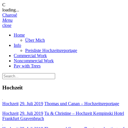
C
loading...
Charosé
Menu
close
Home
Über Mich
Info
Preisliste Hochzeitsreportage
Commercial Work
Noncommercial Work
Pay with Trees
Hochzeit
Hochzeit
29. Juli 2019
Thomas und Canan – Hochzeitsreportage
Hochzeit
29. Juli 2019
Tu & Christine – Hochzeit Kempinski Hotel
Frankfurt Gravenbruch